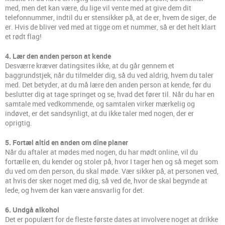
med, men det kan være, du lige vil vente med at give dem dit
telefonnummer, indtil du er stensikker på, at de er, hvem de siger, de
er. Hvis de bliver ved med at tigge om et nummer, så er det helt klart
et rødt flag!
4. Lær den anden person at kende
Desværre kræver datingsites ikke, at du går gennem et
baggrundstjek, når du tilmelder dig, så du ved aldrig, hvem du taler
med. Det betyder, at du må lære den anden person at kende, før du
beslutter dig at tage springet og se, hvad det fører til. Når du har en
samtale med vedkommende, og samtalen virker mærkelig og
indøvet, er det sandsynligt, at du ikke taler med nogen, der er
oprigtig.
5. Fortæl altid en anden om dine planer
Når du aftaler at mødes med nogen, du har mødt online, vil du
fortælle en, du kender og stoler på, hvor I tager hen og så meget som
du ved om den person, du skal møde. Vær sikker på, at personen ved,
at hvis der sker noget med dig, så ved de, hvor de skal begynde at
lede, og hvem der kan være ansvarlig for det.
6. Undgå alkohol
Det er populært for de fleste første dates at involvere noget at drikke