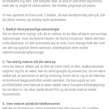
at beskytte sig selv. Det betyder ikke, at alle er ude efter dig online,
men der er nogle få rådne æbler, der holder stigmaet på plads.
Vi har oprettet en liste over 7 måder, du kan beskytte dig selv på, når
du dater online, og stadig nyde oplevelsen.
1. Beskyt dine personlige oplysninger
Det er ekstremt vigtigt, når du er online, at du ikke afslører personlige
oplysninger, hvor du kunne havne i en farlig situation. Mens det kan
virke åbenlyst, vil det overraske dig at vide, hvor mange folk der over
ser det og oplyser deres adresse, arbedsplads eller andre
identificerende oplysninger.
2. Tøv aldrig med at slå din date op
Hvis du ikke er sikker på, at den du taler med, er den, vedkommende
udgiver sig for at være, bør du altid google og researche. Du vil være
sikker på, at personen er ærlig omkring, hvem de er, og at de ikke har
en kriminel baggrund eller andet uønsket. Du kan også se, om
profilbilledet rent faktisk er dem takket være Googles billedsøgning.
Du vil ikke tro, du skal møde Brad Pitt og så ende med at møde
Quasimodo.
3. Vent med at udveksle telefonnumre
Måske vil du have en rigtig samtale med den person, du snakker