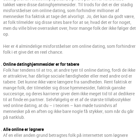
takket være disse datinghjemmesider. Til trods for det er der stadig
misforståelser om online dating, som forhindrer millioner af
mennesker fra faktisk at tage det alvorligt. Jo, det kan da godt være,
at folk tilmelder sig disse sites bare for at se, hvad det er for noget,
men du ville blive overrasket over, hvor mange folk der ikke følger det
op.
Her er 4 almindelige misforståelser om online dating, som forhindrer
folk i et give det en reel chance.
Online datinghjemmesider er for tabere
Folk har tendens til at tro, at andre tyer til online dating, fordi de ikke
er attraktive, har dårlige sociale færdigheder eller med andre ord er
tabere. Det kunne ikke være længere fra sandheden. Rent faktisk er
mange folk, der tilmelder sig disse hjemmesider, faktisk ganske
succesrige, og deres karrierer giver dem ikke meget tid til at dedikere
til at finde en partner. Selvfølgelig er et af de største tilløbsstykker
ved online dating, at du – i teorien – kan møde tusindvis af
mennesker på en aften og ikke bare nogle få stykker, som når du går
på natklub.
Alle online er løgnere
Af en eller anden grund betragtes folk på internettet som løgnere