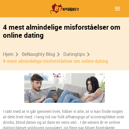
4 mest almindelige misforståelser om
online dating
Hjem
BeNaughty Blog
Datingtips
4 mest almindelige misforståelser om online dating
I takt med at vi går gennem livet, håber vi alle, at vi kan finde nogen
at dele livet med. I lang tid var folk afhængige af scorereplikker over
drinks, blind dates og at date en vens ven… I de senere år er online
dating blevet voldsomt populært, og flere par bliver forelskede