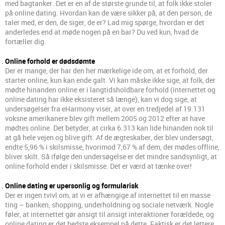
med bagtanker. Det er en af de største grunde til, at folk ikke stoler
på online dating. Hvordan kan de være sikker på, at den person, de
taler med, er den, de siger, de er? Lad mig spørge, hvordan er det
anderledes end at møde nogen på en bar? Du ved kun, hvad de
fortæller dig.
Online forhold er dødsdømte
Der er mange, der har den her mærkelige ide om, at et forhold, der
starter online, kun kan ende galt. Vi kan måske ikke sige, at folk, der
mødte hinanden online er i langtidsholdbare forhold (internettet og
online dating har ikke eksisteret så længe), kan vi dog sige, at
undersøgelser fra eHarmony viser, at over en tredjedel af 19.131
voksne amerikanere blev gift mellem 2005 og 2012 efter at have
mødtes online. Det betyder, at cirka 6.313 kan lide hinanden nok til
at gå hele vejen og blive gift. Af de ægteskaber, der blev undersøgt,
endte 5,96 % i skilsmisse, hvorimod 7,67 % af dem, der mødes offline,
bliver skilt. Så ifølge den undersøgelse er det mindre sandsynligt, at
online forhold ender i skilsmisse. Det er værd at tænke over!
Online dating er upersonlig og formularisk
Der er ingen tvivl om, at vi er afhængige af internettet til en masse
ting – banken, shopping, underholdning og sociale netværk. Nogle
føler, at internettet gør ansigt til ansigt interaktioner forældede, og
online dating er det bedste eksempel på dette. Faktisk er det lettere