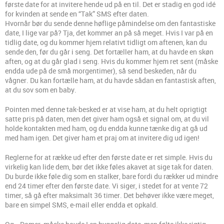
første date for at invitere hende ud på en til. Det er stadig en god idé
for kvinden at sende en “Tak” SMS efter daten.
Hvornår bør du sende denne høflige påmindelse om den fantastiske
date, I lige var på? Tja, det kommer an på så meget. Hvis I var på en
tidlig date, og du kommer hjem relativt tidligt om aftenen, kan du
sende den, før du går i seng. Det fortæller ham, at du havde en skøn
aften, og at du går glad i seng. Hvis du kommer hjem ret sent (måske
endda ude på de små morgentimer), så send beskeden, når du
vågner. Du kan fortælle ham, at du havde sådan en fantastisk aften,
at du sov som en baby.
Pointen med denne tak-besked er at vise ham, at du helt oprigtigt
satte pris på daten, men det giver ham også et signal om, at du vil
holde kontakten med ham, og du endda kunne tænke dig at gå ud
med ham igen. Det giver ham et praj om at invitere dig ud igen!
Reglerne for at række ud efter den første date er ret simple. Hvis du
virkelig kan lide dem, bør det ikke føles akavet at sige tak for daten.
Du burde ikke føle dig som en stalker, bare fordi du rækker ud mindre
end 24 timer efter den første date. Vi siger, i stedet for at vente 72
timer, så gå efter maksimalt 36 timer. Det behøver ikke være meget,
bare en simpel SMS, e-mail eller endda et opkald.