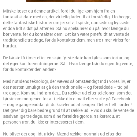
Måske læser du denne artikel, fordi du lige kom hjem fra en
fantastisk date med en, der virkelig lader til at forstå dig. I lo begge,
delte fantastiske historier om jer selv, I spiste, dansede og kyssede
endda lidt sidst på aftenen. Så nu spekulerer du på, hvor længe du
bør vente, før du kontakter dem. Det kan være pinefuldt at vente de
traditionelle tre dage, før du kontakter dem, men tre timer virker for
hurtigt.
De første få timer efter en skøn første date kan føles som tortur, og
det øger kun forventningerne. Så… Hvor længe bør du egentlig vente,
før du kontakter den anden?
Med nutidens teknologi, der væves så omstændigt ind i vores liv, er
det næsten umuligt at gå den tradtionelle – og forældede – tid på
tre dage. Kom nu, indrøm det… Du rækker ud efter telefonen som det
første om morgenen for at tjekke din e-mail eller surfe på Facebook
– nogle gange endda før du kravler ud af sengen. Det er helt i orden!
Det giver dig bare bedre grund til at række ud. Hvis du skulle vente de
sædvanlige tre dage, som dine forældre gjorde, risikererdu, at
personen tror, du ikke er interesseret i dem.
Nu bliver det dog lidt tricky. Mænd rækker normalt ud efter den