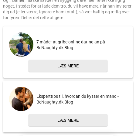
Og… Damer, måske havde I en hyggelig date, men følte ikke rigtig
noget. I stedet for at lade dem tro, du vil have mere, når han inviterer
dig ud (eller værre, ignorere ham totalt), så vær høflig og ærlig over
for fyren. Det er det rette at gøre.
7 måder at gribe online dating an på -
BeNaughty.dk Blog
LÆS MERE
Eksperttips til, hvordan du kysser en mand -
BeNaughty.dk Blog
LÆS MERE