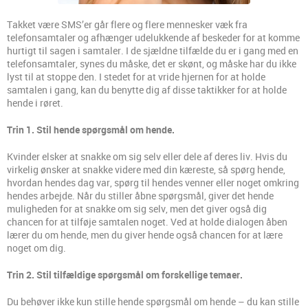
Takket være SMS’er går flere og flere mennesker væk fra
telefonsamtaler og afhænger udelukkende af beskeder for at komme
hurtigt til sagen i samtaler. I de sjældne tilfælde du er i gang med en
telefonsamtaler, synes du måske, det er skønt, og måske har du ikke
lyst til at stoppe den. I stedet for at vride hjernen for at holde
samtalen i gang, kan du benytte dig af disse taktikker for at holde
hende i røret.
Trin 1. Stil hende spørgsmål om hende.
Kvinder elsker at snakke om sig selv eller dele af deres liv. Hvis du
virkelig ønsker at snakke videre med din kæreste, så spørg hende,
hvordan hendes dag var, spørg til hendes venner eller noget omkring
hendes arbejde. Når du stiller åbne spørgsmål, giver det hende
muligheden for at snakke om sig selv, men det giver også dig
chancen for at tilføje samtalen noget. Ved at holde dialogen åben
lærer du om hende, men du giver hende også chancen for at lære
noget om dig.
Trin 2. Stil tilfældige spørgsmål om forskellige temaer.
Du behøver ikke kun stille hende spørgsmål om hende – du kan stille