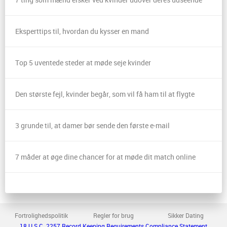
Eksperttips til, hvordan du kysser en mand
Top 5 uventede steder at møde seje kvinder
Den største fejl, kvinder begår, som vil få ham til at flygte
3 grunde til, at damer bør sende den første e-mail
7 måder at øge dine chancer for at møde dit match online
Fortrolighedspolitik
Regler for brug
Sikker Dating
18 U.S.C. 2257 Record Keeping Requirements Compliance Statement