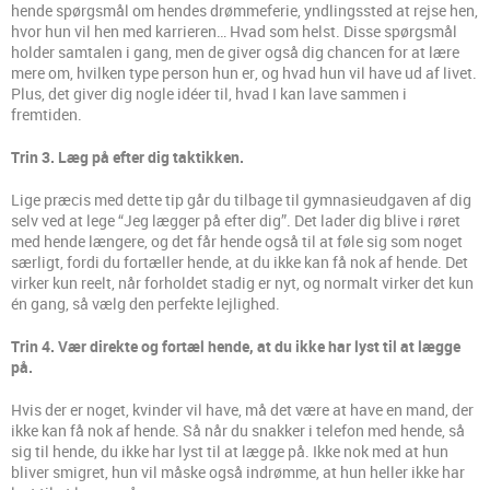
hende spørgsmål om hendes drømmeferie, yndlingssted at rejse hen,
hvor hun vil hen med karrieren… Hvad som helst. Disse spørgsmål
holder samtalen i gang, men de giver også dig chancen for at lære
mere om, hvilken type person hun er, og hvad hun vil have ud af livet.
Plus, det giver dig nogle idéer til, hvad I kan lave sammen i
fremtiden.
Trin 3. Læg på efter dig taktikken.
Lige præcis med dette tip går du tilbage til gymnasieudgaven af dig
selv ved at lege “Jeg lægger på efter dig”. Det lader dig blive i røret
med hende længere, og det får hende også til at føle sig som noget
særligt, fordi du fortæller hende, at du ikke kan få nok af hende. Det
virker kun reelt, når forholdet stadig er nyt, og normalt virker det kun
én gang, så vælg den perfekte lejlighed.
Trin 4. Vær direkte og fortæl hende, at du ikke har lyst til at lægge
på.
Hvis der er noget, kvinder vil have, må det være at have en mand, der
ikke kan få nok af hende. Så når du snakker i telefon med hende, så
sig til hende, du ikke har lyst til at lægge på. Ikke nok med at hun
bliver smigret, hun vil måske også indrømme, at hun heller ikke har