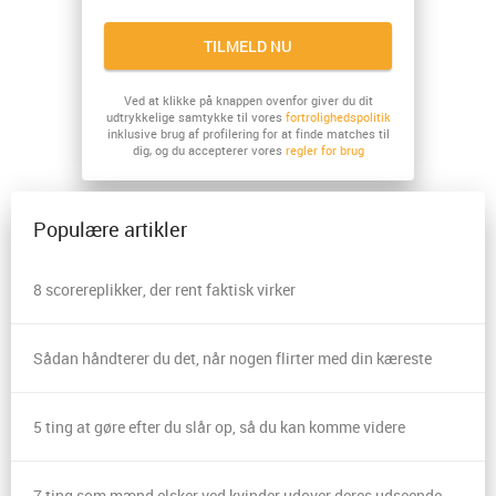
TILMELD NU
Ved at klikke på knappen ovenfor giver du dit
udtrykkelige samtykke til vores
fortrolighedspolitik
inklusive brug af profilering for at finde matches til
dig, og du accepterer vores
regler for brug
Populære artikler
8 scorereplikker, der rent faktisk virker
Sådan håndterer du det, når nogen flirter med din kæreste
5 ting at gøre efter du slår op, så du kan komme videre
7 ting som mænd elsker ved kvinder udover deres udseende